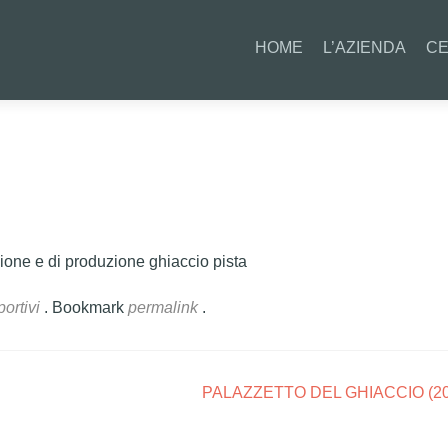
Salta il contenuto
HOME
L’AZIENDA
CE
zione e di produzione ghiaccio pista
ortivi
. Bookmark
permalink
.
PALAZZETTO DEL GHIACCIO (2